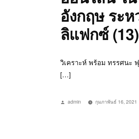
อังกฤษ ระหว
ลิแฟกซ์ (13)
วิเคราะห์ พร้อม ทรรศนะ
[…]
Posted
admin
กุมภาพันธ์ 16, 2021
by