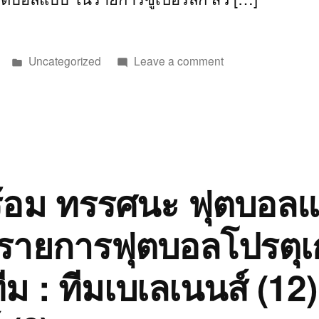
:
ทีม
เวจ
Posted
on
Uncategorized
Leave a comment
เล่
in
วิเคราะห์
(ซู
พร้อม
เปอร์
ทรรศนะ
ลีกา)
ฟุตบอล
ทีม
แบบ
เเรนเด
แทง
อร์ส
พร้อม ทรรศนะ ฟุตบอ
บอล
(ซู
ออนไลน์
เปอร์
รายการฟุตบอลโปรตุเกส
ใน
ลีกา)
รายการ
ีม : ทีมเบเลเนนส์ (12
ซู
เปอร์