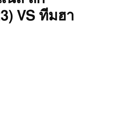
23) VS ทีมฮา