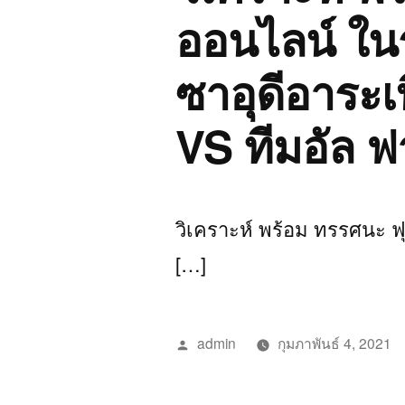
ออนไลน์ ใน
ซาอุดีอาระเบ
VS ทีมอัล ฟ
วิเคราะห์ พร้อม ทรรศนะ
[…]
Posted
admin
กุมภาพันธ์ 4, 2021
by