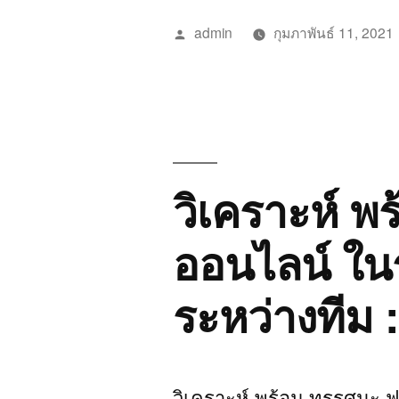
Posted
admin
กุมภาพันธ์ 11, 2021
by
วิเคราะห์ 
ออนไลน์ ในร
ระหว่างทีม : 
วิเคราะห์ พร้อม ทรรศนะ ฟ