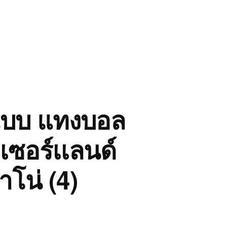
ลแบบ แทงบอล
เซอร์เเลนด์
กาโน่ (4)