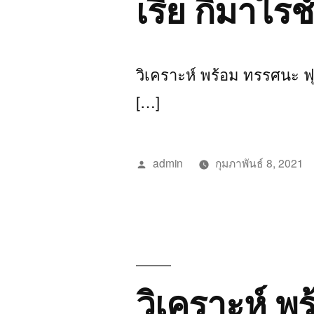
เรีย กิมาไรช์
วิเคราะห์ พร้อม ทรรศนะ
[…]
Posted
admin
กุมภาพันธ์ 8, 2021
by
วิเคราะห์ 