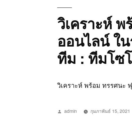
วิเคราะห์ 
ออนไลน์ ใน
ทีม : ทีมโซโ
วิเคราะห์ พร้อม ทรรศนะ 
Posted
admin
กุมภาพันธ์ 15, 2021
by