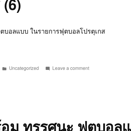
 (6)
ลีก
ส
วิต
เซ
 ฟุตบอลแบบ ในรายการฟุตบอลโปรตุเกส
อร์เเลนด์
ระหว่าง
ทีม
:
ทีม
Posted
on
Uncategorized
Leave a comment
ลู
in
วิเคราะห์
เซิร์น
พร้อม
(9)
ทรรศนะ
ทีม
ฟุตบอล
ลูก
แบบ
าโน่
แทง
พร้อม ทรรศนะ ฟุตบอ
(4)
บอล