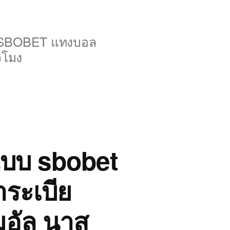
SBOBET แทงบอล
วโมง
แบบ sbobet
ระเบีย
ีมอัล นาส