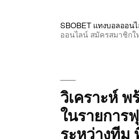
ข้าม
ไป
SBOBET แทงบอลออนไลน
ยัง
ออนไลน์ สมัครสมาชิกให
บทความ
วิเคราะห์ 
ในรายการฟุ
ระหว่างทีม ท