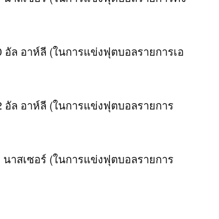
 0 อัล อาห์ลี (ในการแข่งฟุตบอลรายการเอ
 2 อัล อาห์ลี (ในการแข่งฟุตบอลรายการ
 อัล นาสเซอร์ (ในการแข่งฟุตบอลรายการ