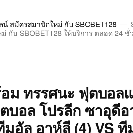
์ สมัครสมาชิกใหม่ กับ SBOBET128
ม่ กับ SBOBET128 ให้บริการ ตลอด 24 ชั่
พร้อม ทรรศนะ ฟุตบอล
ตบอล โปรลีก ซาอุดีอา
ีมอัล อาห์ลี (4) VS ท