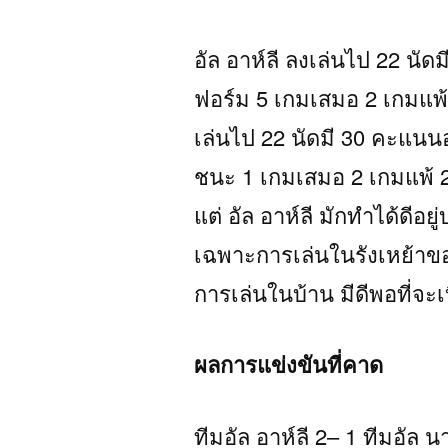
อัล อาห์ลี ลงเล่นไป 22 นัด
ฟอร์ม 5 เกมเสมอ 2 เกมแพ้
เล่นไป 22 นัดมี 30 คะแนนอ
ชนะ 1 เกมเสมอ 2 เกมแพ้ 2 
แต่ อัล อาห์ลี มักทำได้ดีอย
เฉพาะการเล่นในรังเหย้าของตั
การเล่นในบ้าน มีดีพอที่จะ
ผลการแข่งขันที่คาด
ทีมอัล อาห์ลี 2– 1 ทีมอัล น