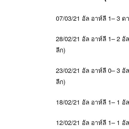
07/03/21 อัล อาห์ลี 1– 3
28/02/21 อัล อาห์ลี 1– 2 
ลีก)
23/02/21 อัล อาห์ลี 0– 3
ลีก)
18/02/21 อัล อาห์ลี 1– 1 
12/02/21 อัล อาห์ลี 1– 1 