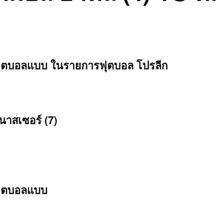
 ฟุตบอลแบบ
ในรายการฟุตบอล โปรลีก
 นาสเซอร์ (7)
ฟุตบอลแบบ