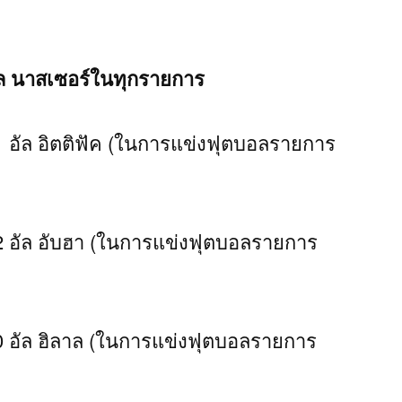
อัล นาสเซอร์ในทุกรายการ
1 อัล อิตติฟัค (ในการแข่งฟุตบอลรายการ
 2 อัล อับฮา (ในการแข่งฟุตบอลรายการ
 0 อัล ฮิลาล (ในการแข่งฟุตบอลรายการ