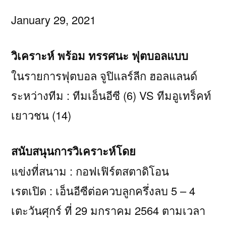
ใน
January 29, 2021
รายการ
ฟุตบอล
จู
วิเคราะห์ พร้อม ทรรศนะ ฟุตบอลแบบ
ปิ
ในรายการฟุตบอล จูปิแลร์ลีก ฮอลแลนด์
แลร์
ลีก
ระหว่างทีม : ทีมเอ็นอีซี (6) VS ทีมอูเทร็คท์
ฮอลแลนด์
เยาวชน (14)
ระหว่าง
ทีม
:
สนับสนุนการวิเคราะห์โดย
ทีม
แข่งที่สนาม : กอฟเฟิร์ตสตาดิโอน
เอ็น
เรตเปิด : เอ็นอีซีต่อควบลูกครึ่งลบ 5 – 4
อีซี
(6)
เตะวันศุกร์ ที่ 29 มกราคม 2564 ตามเวลา
VS