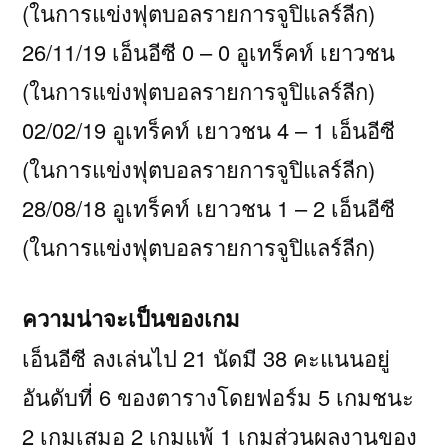
(ในการแข่งฟุตบอลรายการจูปิแลร์ลีก)
26/11/19 เอ็นอีซี 0 – 0 อูเทร็คท์ เยาวชน
(ในการแข่งฟุตบอลรายการจูปิแลร์ลีก)
02/02/19 อูเทร็คท์ เยาวชน 4 – 1 เอ็นอีซี
(ในการแข่งฟุตบอลรายการจูปิแลร์ลีก)
28/08/18 อูเทร็คท์ เยาวชน 1 – 2 เอ็นอีซี
(ในการแข่งฟุตบอลรายการจูปิแลร์ลีก)
ความน่าจะเป็นของเกม
เอ็นอีซี ลงเล่นไป 21 นัดมี 38 คะแนนอยู่
อันดับที่ 6 ของตารางโดยฟอร์ม 5 เกมชนะ
2 เกมเสมอ 2 เกมแพ้ 1 เกมส่วนผลงานของ