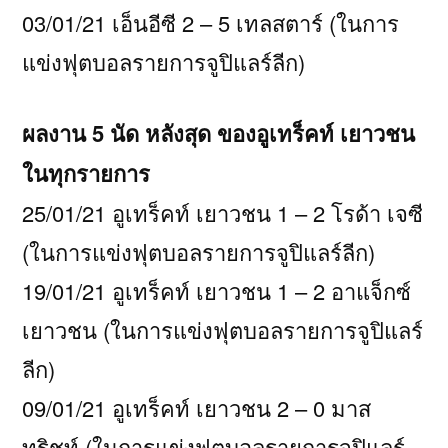
03/01/21 เอ็นอีซี 2 – 5 เทลสตาร์ (ในการ
แข่งฟุตบอลรายการจูปิแลร์ลีก)
ผลงาน 5 นัด หลังสุด ของอูเทร็คท์ เยาวชน
ในทุกรายการ
25/01/21 อูเทร็คท์ เยาวชน 1 – 2 โรด้า เจซี
(ในการแข่งฟุตบอลรายการจูปิแลร์ลีก)
19/01/21 อูเทร็คท์ เยาวชน 1 – 2 อาแจ็กซ์
เยาวชน (ในการแข่งฟุตบอลรายการจูปิแลร์
ลีก)
09/01/21 อูเทร็คท์ เยาวชน 2 – 0 มาส
ทริชท์ (ในการแข่งฟุตบอลรายการจูปิแลร์