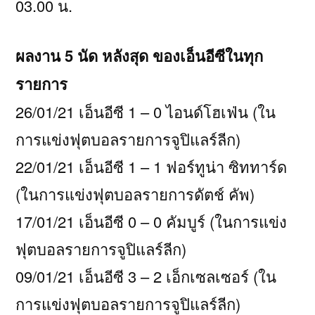
03.00 น.
ทีม
อู
เท
ผลงาน 5 นัด หลังสุด ของเอ็นอีซีในทุก
ร็คท์
รายการ
เยาวชน
(14)
26/01/21 เอ็นอีซี 1 – 0 ไอนด์โฮเฟ่น (ใน
การแข่งฟุตบอลรายการจูปิแลร์ลีก)
22/01/21 เอ็นอีซี 1 – 1 ฟอร์ทูน่า ซิททาร์ด
(ในการแข่งฟุตบอลรายการดัตช์ คัพ)
17/01/21 เอ็นอีซี 0 – 0 คัมบูร์ (ในการแข่ง
ฟุตบอลรายการจูปิแลร์ลีก)
09/01/21 เอ็นอีซี 3 – 2 เอ็กเซลเซอร์ (ใน
การแข่งฟุตบอลรายการจูปิแลร์ลีก)