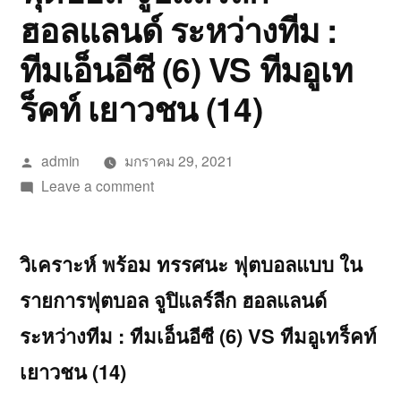
ฮอลแลนด์ ระหว่างทีม :
ทีมเอ็นอีซี (6) VS ทีมอูเท
ร็คท์ เยาวชน (14)
Posted
admin
มกราคม 29, 2021
by
on
Leave a comment
วิเคราะห์
พร้อม
วิเคราะห์ พร้อม ทรรศนะ ฟุตบอลแบบ
ทรรศนะ
ใน
ฟุตบอล
รายการฟุตบอล จูปิแลร์ลีก ฮอลแลนด์
แบบ
ระหว่างทีม : ทีมเอ็นอีซี (6) VS ทีมอูเทร็คท์
แทง
บอล
เยาวชน (14)
ออนไลน์