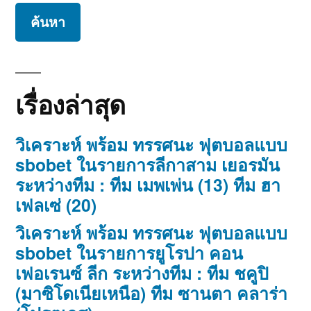
เรื่องล่าสุด
วิเคราะห์ พร้อม ทรรศนะ ฟุตบอลแบบ
sbobet ในรายการลีกาสาม เยอรมัน
ระหว่างทีม : ทีม เมพเพ่น (13) ทีม ฮา
เฟลเซ่ (20)
วิเคราะห์ พร้อม ทรรศนะ ฟุตบอลแบบ
sbobet ในรายการยูโรปา คอน
เฟอเรนซ์ ลีก ระหว่างทีม : ทีม ชคูปิ
(มาซิโดเนียเหนือ) ทีม ซานตา คลาร่า