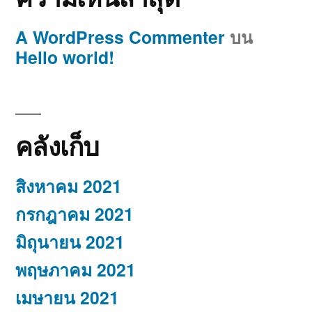
A WordPress Commenter
บน
Hello world!
คลังเก็บ
สิงหาคม 2021
กรกฎาคม 2021
มิถุนายน 2021
พฤษภาคม 2021
เมษายน 2021