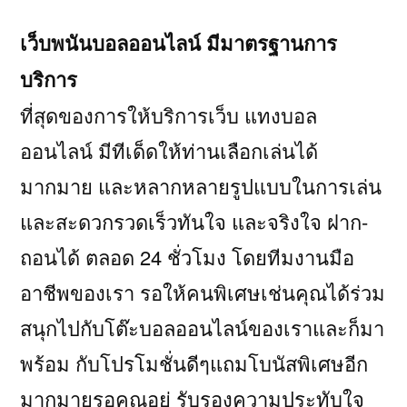
เว็บพนันบอลออนไลน์ มีมาตรฐานการ
บริการ
ที่สุดของการให้บริการเว็บ แทงบอล
ออนไลน์ มีทีเด็ดให้ท่านเลือกเล่นได้
มากมาย และหลากหลายรูปแบบในการเล่น
และสะดวกรวดเร็วทันใจ และจริงใจ ฝาก-
ถอนได้ ตลอด 24 ชั่วโมง โดยทีมงานมือ
อาชีพของเรา รอให้คนพิเศษเช่นคุณได้ร่วม
สนุกไปกับโต๊ะบอลออนไลน์ของเราและก็มา
พร้อม กับโปรโมชั่นดีๆแถมโบนัสพิเศษอีก
มากมายรอคุณอยู่ รับรองความประทับใจ