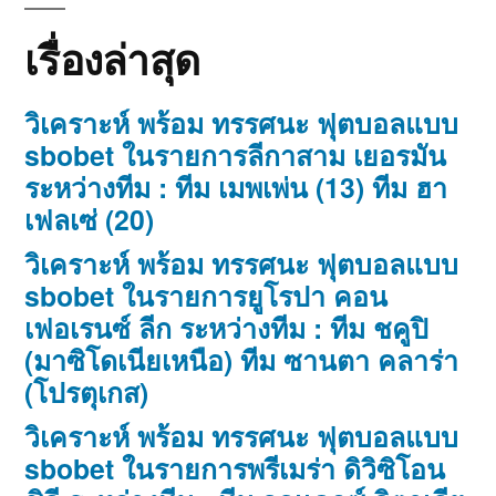
เรื่องล่าสุด
วิเคราะห์ พร้อม ทรรศนะ ฟุตบอลแบบ
sbobet ในรายการลีกาสาม เยอรมัน
ระหว่างทีม : ทีม เมพเพ่น (13) ทีม ฮา
เฟลเซ่ (20)
วิเคราะห์ พร้อม ทรรศนะ ฟุตบอลแบบ
sbobet ในรายการยูโรปา คอน
เฟอเรนซ์ ลีก ระหว่างทีม : ทีม ชคูปิ
(มาซิโดเนียเหนือ) ทีม ซานตา คลาร่า
(โปรตุเกส)
วิเคราะห์ พร้อม ทรรศนะ ฟุตบอลแบบ
sbobet ในรายการพรีเมร่า ดิวิซิโอน