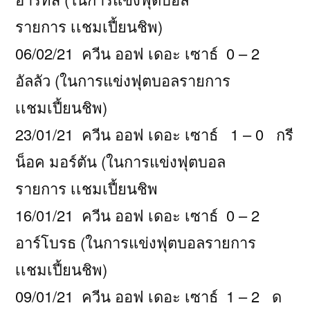
รายการ เเชมเปี้ยนชิพ)
06/02/21 ควีน ออฟ เดอะ เซาธ์ 0 – 2
อัลลัว (ในการแข่งฟุตบอลรายการ
เเชมเปี้ยนชิพ)
23/01/21 ควีน ออฟ เดอะ เซาธ์ 1 – 0 กรี
น็อค มอร์ตัน (ในการแข่งฟุตบอล
รายการ เเชมเปี้ยนชิพ
16/01/21 ควีน ออฟ เดอะ เซาธ์ 0 – 2
อาร์โบรธ (ในการแข่งฟุตบอลรายการ
เเชมเปี้ยนชิพ)
09/01/21 ควีน ออฟ เดอะ เซาธ์ 1 – 2 ด