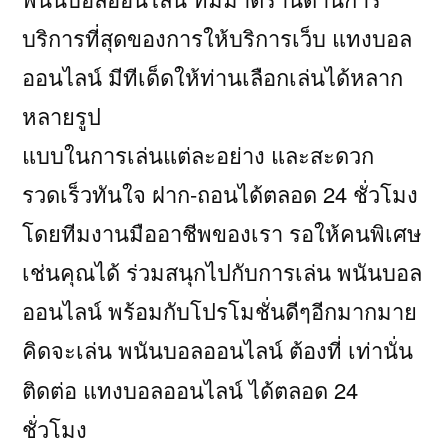
บริการที่สุดของการให้บริการเว็บ แทงบอล
ออนไลน์ มีทีเด็ดให้ท่านเลือกเล่นได้หลาก
หลายรูป
แบบในการเล่นแต่ละอย่าง และสะดวก
รวดเร็วทันใจ ฝาก-ถอนได้ตลอด 24 ชั่วโมง
โดยทีมงานมืออาชีพของเรา รอให้คนพิเศษ
เช่นคุณได้ ร่วมสนุกไปกับการเล่น พนันบอล
ออนไลน์ พร้อมกับโปรโมชั่นดีๆอีกมากมาย
คิดจะเล่น พนันบอลออนไลน์ ต้องที่
เท่านั่น
ติดต่อ แทงบอลออนไลน์ ได้ตลอด 24
ชั่วโมง