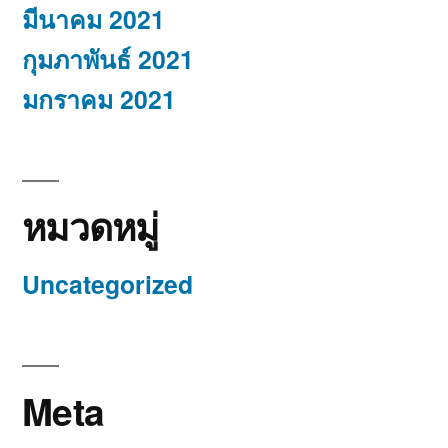
มีนาคม 2021
กุมภาพันธ์ 2021
มกราคม 2021
หมวดหมู่
Uncategorized
Meta