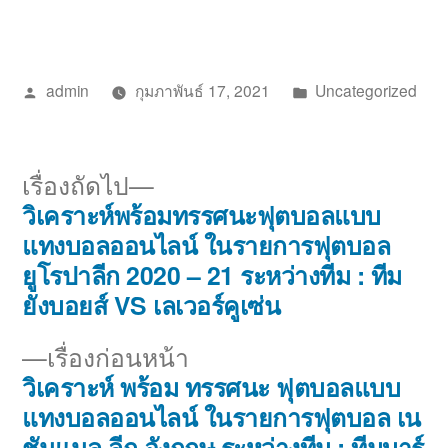
Posted
Posted
admin
กุมภาพันธ์ 17, 2021
Uncategorized
by
in
Next
เรื่องถัดไป
post:
วิเคราะห์พร้อมทรรศนะฟุตบอลแบบ
เมนู
แทงบอลออนไลน์ ในรายการฟุตบอล
นำทาง
ยูโรปาลีก 2020 – 21 ระหว่างทีม : ทีม
ยังบอยส์ VS เลเวอร์คูเซ่น
เรื่อง
Previous
เรื่องก่อนหน้า
post:
วิเคราะห์ พร้อม ทรรศนะ ฟุตบอลแบบ
แทงบอลออนไลน์ ในรายการฟุตบอล เน
ชันแนล ลีก อังกฤษ ระหว่างทีม : ทีมบาร์