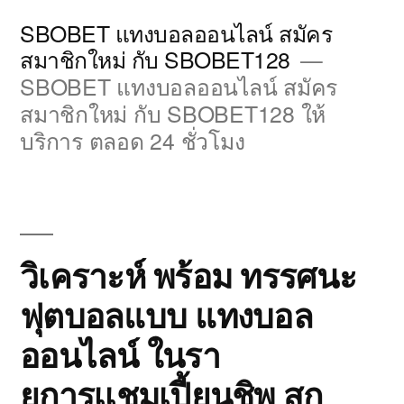
ข้าม
SBOBET แทงบอลออนไลน์ สมัคร
ไป
สมาชิกใหม่ กับ SBOBET128
SBOBET แทงบอลออนไลน์ สมัคร
ยัง
สมาชิกใหม่ กับ SBOBET128 ให้
บทความ
บริการ ตลอด 24 ชั่วโมง
วิเคราะห์ พร้อม ทรรศนะ
ฟุตบอลแบบ แทงบอล
ออนไลน์ ในรา
ยการเเชมเปี้ยนชิพ สก