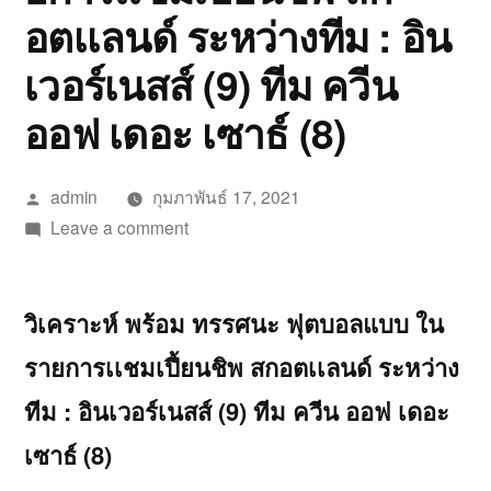
อตเเลนด์ ระหว่างทีม : อิน
เวอร์เนสส์ (9) ทีม ควีน
ออฟ เดอะ เซาธ์ (8)
Posted
admin
กุมภาพันธ์ 17, 2021
by
on
Leave a comment
วิเคราะห์
พร้อม
วิเคราะห์ พร้อม ทรรศนะ ฟุตบอลแบบ
ทรรศนะ
ใน
ฟุตบอล
รายการเเชมเปี้ยนชิพ สกอตเเลนด์ ระหว่าง
แบบ
ทีม : อินเวอร์เนสส์ (9) ทีม ควีน ออฟ เดอะ
แทง
บอล
เซาธ์ (8)
ออนไลน์