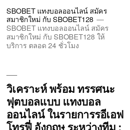
ข้าม
SBOBET แทงบอลออนไลน์ สมัคร
ไป
สมาชิกใหม่ กับ SBOBET128
SBOBET แทงบอลออนไลน์ สมัคร
ยัง
สมาชิกใหม่ กับ SBOBET128 ให้
บทความ
บริการ ตลอด 24 ชั่วโมง
วิเคราะห์ พร้อม ทรรศนะ
ฟุตบอลแบบ แทงบอล
ออนไลน์ ในรายการรอีเอฟ
โทรฟี่ อังกฤษ ระหว่างทีม :