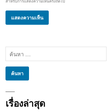
สำหรับการแสดงความเห็นครั้งถัดไป
ค้นหา
สำหรับ:
เรื่องล่าสุด