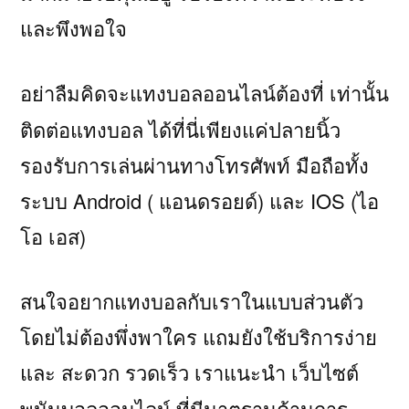
และพึงพอใจ
อย่าลืมคิดจะแทงบอลออนไลน์ต้องที่
เท่านั้น
ติดต่อแทงบอล ได้ที่นี่เพียงแค่ปลายนิ้ว
รองรับการเล่นผ่านทางโทรศัพท์ มือถือทั้ง
ระบบ Android ( แอนดรอยด์) และ IOS (ไอ
โอ เอส)
สนใจอยากแทงบอลกับเราในแบบส่วนตัว
โดยไม่ต้องพึ่งพาใคร แถมยังใช้บริการง่าย
และ สะดวก รวดเร็ว เราแนะนำ
เว็บไซต์
พนันบอลออนไลน์ ที่มีมาตรานด้านการ