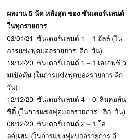
พอร์ท
ผลงาน 5 นัด หลังสุด ของ ซันเดอร์เเลนด์
เวล
ในทุกรายการ
(ลีก
ทู)
03/01/21 ซันเดอร์เเลนด์ 1 – 1 ฮัลล์ (ใน
การแข่งฟุตบอลรายการ ลีก วัน)
19/12/20 ซันเดอร์เเลนด์ 1 – 1 เอเอฟซี วิ
มเบิลตัน (ในการแข่งฟุตบอลรายการ ลีก
วัน)
12/12/20 ซันเดอร์เเลนด์ 4 – 0 ลินคอล์น
ซิตี้ (ในการแข่งฟุตบอลรายการ ลีก วัน)
06/12/20 ซันเดอร์เเลนด์ 2 – 1 โอ
ลด์เเฮม (ในการแข่งฟุตบอลรายการ อี