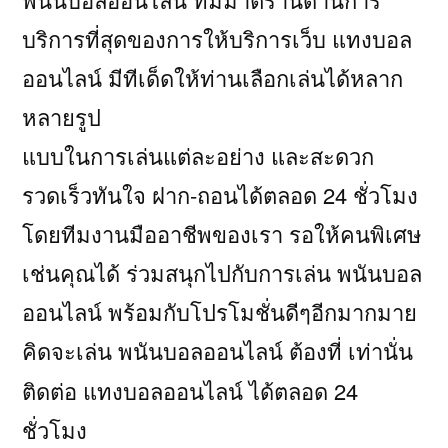
บริการที่สุดของการให้บริการเว็บ แทงบอล
ออนไลน์ มีทีเด็ดให้ท่านเลือกเล่นได้หลาก
หลายรูป
แบบในการเล่นแต่ละอย่าง และสะดวก
รวดเร็วทันใจ ฝาก-ถอนได้ตลอด 24 ชั่วโมง
โดยทีมงานมืออาชีพของเรา รอให้คนพิเศษ
เช่นคุณได้ ร่วมสนุกไปกับการเล่น พนันบอล
ออนไลน์ พร้อมกับโปรโมชั่นดีๆอีกมากมาย
คิดจะเล่น พนันบอลออนไลน์ ต้องที่
เท่านั่น
ติดต่อ แทงบอลออนไลน์ ได้ตลอด 24
ชั่วโมง