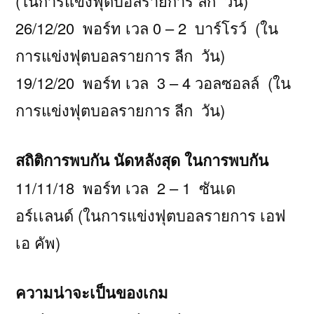
(ในการแข่งฟุตบอลรายการ ลีก วัน)
26/12/20 พอร์ท เวล 0 – 2 บาร์โรว์ (ใน
การแข่งฟุตบอลรายการ ลีก วัน)
19/12/20 พอร์ท เวล 3 – 4 วอลซอลล์ (ใน
การแข่งฟุตบอลรายการ ลีก วัน)
สถิติการพบกัน นัดหลังสุด ในการพบกัน
11/11/18 พอร์ท เวล 2 – 1 ซันเด
อร์เเลนด์ (ในการแข่งฟุตบอลรายการ เอฟ
เอ คัพ)
ความน่าจะเป็นของเกม