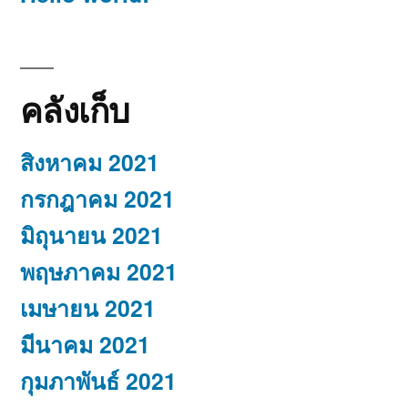
คลังเก็บ
สิงหาคม 2021
กรกฎาคม 2021
มิถุนายน 2021
พฤษภาคม 2021
เมษายน 2021
มีนาคม 2021
กุมภาพันธ์ 2021