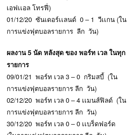
เอฟเเอล โทรฟี่)
01/12/20 ซันเดอร์เเลนด์ 0 – 1 วีเเกน (ใน
การแข่งฟุตบอลรายการ ลีก วัน)
ผลงาน 5 นัด หลังสุด ของ พอร์ท เวล ในทุก
รายการ
09/01/21 พอร์ท เวล 3 – 0 กริมสบี้ (ใน
การแข่งฟุตบอลรายการ ลีก วัน)
02/12/20 พอร์ท เวล 0 – 4 เเมนส์ฟิลด์ (ใน
การแข่งฟุตบอลรายการ ลีก วัน)
30/12/20 พอร์ท เวล 0 – 0 เเบร็ดฟอร์ด