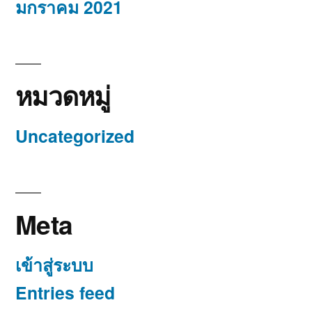
มกราคม 2021
หมวดหมู่
Uncategorized
Meta
เข้าสู่ระบบ
Entries feed