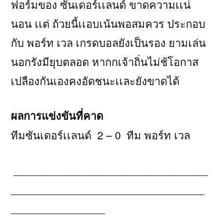
ฟอร์มของ ซันเดอร์เเลนด์ ขาดความเเน่
นอน เเต่ ถ้วยนี้เเอบเน้นพอสมควร ประกอบ
กับ พอร์ท เวล เกรดบอลยังเป็นรอง ยามเล่น
นอกรังมียุบตลอด หากกเจ้าถิ่นไม่ช้โอกาส
เปลืองกันเองคงอัดชนะเเละยังขาดได้
ผลการแข่งขันที่คาด
ทีมซันเดอร์เเลนด์ 2 – 0 ทีม พอร์ท เวล
_________________________________
_________________________________
________________