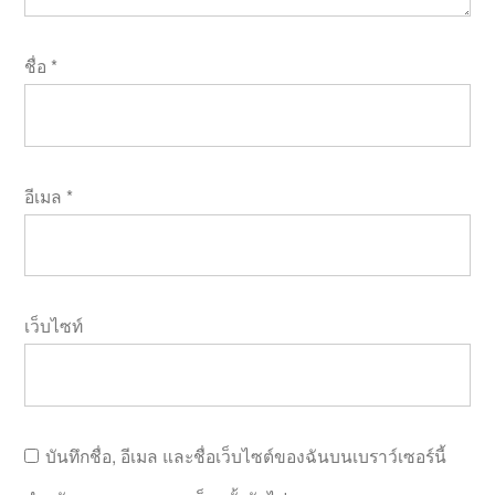
ชื่อ
*
อีเมล
*
เว็บไซท์
บันทึกชื่อ, อีเมล และชื่อเว็บไซต์ของฉันบนเบราว์เซอร์นี้